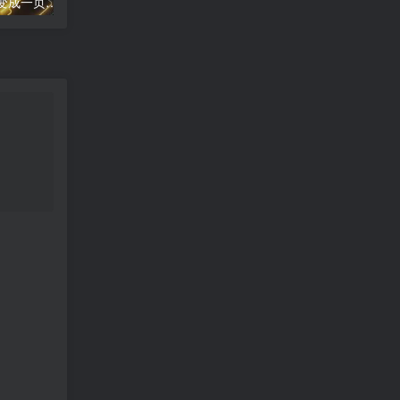
word文档怎么把两页变成一页;两页合为一：新篇崭现
高德地图导航错误;高德地图导航误差分析