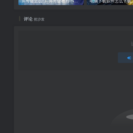
井号键怎么打_井号键教程：打出#的方法
评论
抢沙发