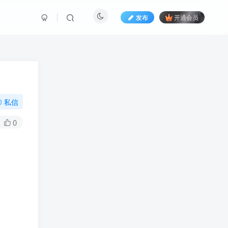
发布
开通会员
私信
0