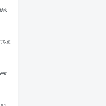
影效
可以使
码效
CPU