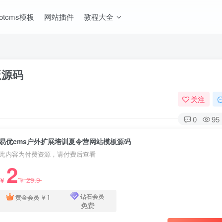
ootcms模板
网站插件
教程大全
板源码
关注
0
95
易优cms户外扩展培训夏令营网站模板源码
此内容为付费资源，请付费后查看
2
29.9
￥
￥
1
钻石会员
黄金会员
￥
免费