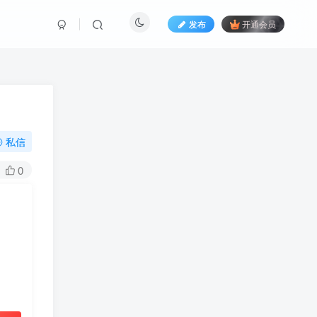
发布
开通会员
私信
0