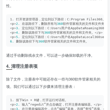
性。
1. 打开资源管理器，定位到以下路径：C:Program Files360。
<
p
>
2.
 在该路径下，删除所有与
360
软件管家相关的文件和文件夹。
<
<
p
>
3.
 定位到以下路径：C:Users用户名AppDataRoaming360se
<
p
>
4.
 删除该路径下与
360
软件管家相关的文件和文件夹。
<
/p
>
<
p
>
5.
 定位到以下路径：C:Users用户名AppDataLocal360se6。
6.
 删除该路径下与
360
软件管家相关的文件和文件夹。
通过手动删除残余文件，可以进一步确保卸载的干净。
4. 清理注册表项
除了文件，注册表中可能还存在一些与360软件管家相关的
项。我们可以通过以下步骤来清理注册表：
1. 按下Win + R键，打开运行对话框。
<
p
>
2.
 输入“regedit”并点击确定，打开注册表编辑器。
<
/p
>
<
p
>
3.
 在注册表编辑器中，点击“编辑”菜单，选择“查找”选项。
<
/p