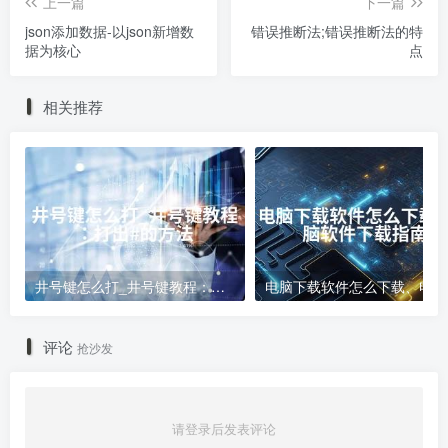
上一篇
下一篇
json添加数据-以json新增数
错误推断法;错误推断法的特
据为核心
点
相关推荐
井号键怎么打_井号键教程：打出#的方法
电
评论
抢沙发
请登录后发表评论