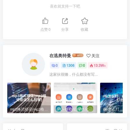
喜欢就支持一下吧
点赞
0
分享
收藏
在逃奥特曼
关注
0
1306
0
13.3W+
这家伙很懒，什么都没有写...
mp3格式错误(mp3格式错误怎么回事)
(PC+移动端)绿色化工材料企业网站pbootcms模板 营销型化工环保能源网站源码下载