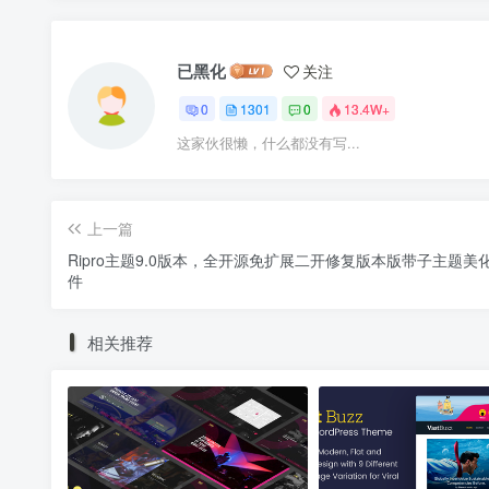
已黑化
关注
0
1301
0
13.4W+
这家伙很懒，什么都没有写...
上一篇
Ripro主题9.0版本，全开源免扩展二开修复版本版带子主题美
件
相关推荐