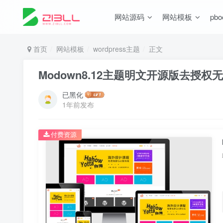
网站源码
网站模板
pb
首页
网站模板
wordpress主题
正文
Modown8.12主题明文开源版去授权
已黑化
1年前发布
付费资源