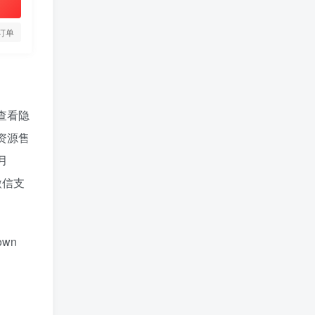
订单
读查看隐
拟资源售
月
微信支
wn