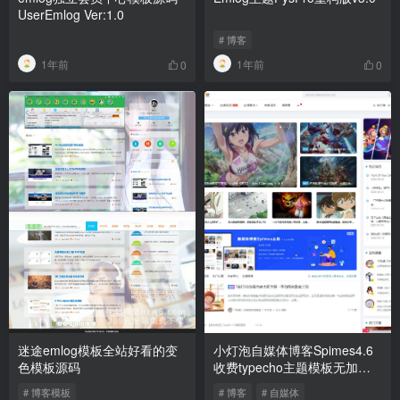
UserEmlog Ver:1.0
# 博客
1年前
1年前
0
0
迷途emlog模板全站好看的变
小灯泡自媒体博客Spimes4.6
色模板源码
收费typecho主题模板无加密
无授权源码
# 博客模板
# 博客
# 自媒体