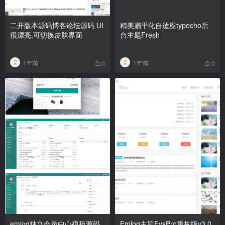
二开版本源码博客论坛源码 UI
精美扁平化自适应typecho后
很漂亮,可切换皮肤界面
台主题Fresh
1年前
1年前
0
0
emlog独立会员中心模板源码
Emlog主题FysPro重构版v3.0