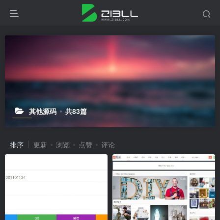
其他源码
共83篇
排序
更新
浏览
点赞
评论