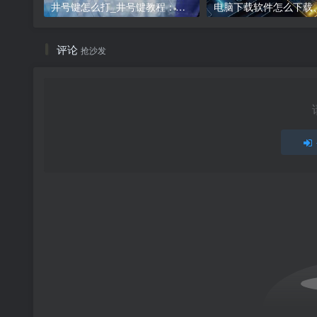
井号键怎么打_井号键教程：打出#的方法
评论
抢沙发