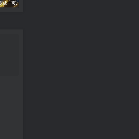
word文档怎么把两页变成一页;两页合为一：新篇崭现
高德地图导航错误;高德地图导航误差分析