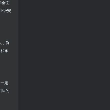
加全面
业级安
次，例
证和永
付一定
相应的