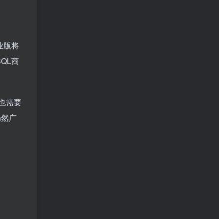
业版将
QL商
的也需要
仍然广