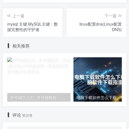
上一篇
下一篇
mysql 主键,MySQL主键：数
linux配置dns(Linux配置
据完整性的守护者
DNS)
相关推荐
井号键怎么打_井号键教程：打出#的方法
电
评论
抢沙发