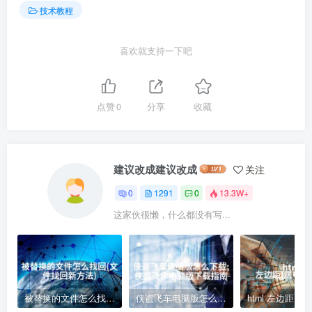
技术教程
喜欢就支持一下吧
点赞
0
分享
收藏
建议改成建议改成
关注
0
1291
0
13.3W+
这家伙很懒，什么都没有写...
被替换的文件怎么找回(文件找回新方法)
侠盗飞车电脑版怎么下载;侠盗飞车电脑版下载指南