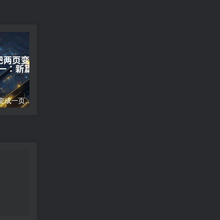
word文档怎么把两页变成一页;两页合为一：新篇崭现
高德地图导航错误;高德地图导航误差分析