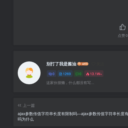
点赞
0
别打了我是酱油
关注
0
1269
0
13.1W+
这家伙很懒，什么都没有写...
上一篇
ajax参数传值字符串长度有限制吗—ajax参数传值字符串长度
吗为什么