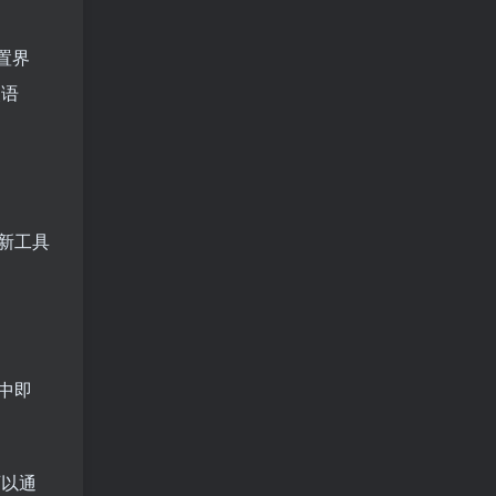
置界
装语
新工具
中即
可以通