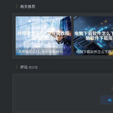
相关推荐
井号键怎么打_井号键教程：打出#的方法
评论
抢沙发