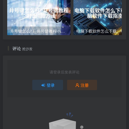
井号键怎么打_井号键教程：打出#的方法
电
评论
抢沙发
请登录后发表评论
登录
注册