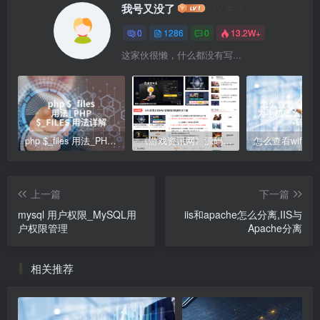
我号又没了
关注
0
1286
0
13.2W+
这家伙很懒，什么都没有写...
php $_files 用法_PHP $_FILES 用法详解
《游戏资讯网》源码 游戏资讯攻略网站模板 单机手游资讯 帝国cms
上一篇
下一篇
mysql 用户权限_MySQL用
iis和apache怎么分离,IIS与
户权限管理
Apache分离
相关推荐