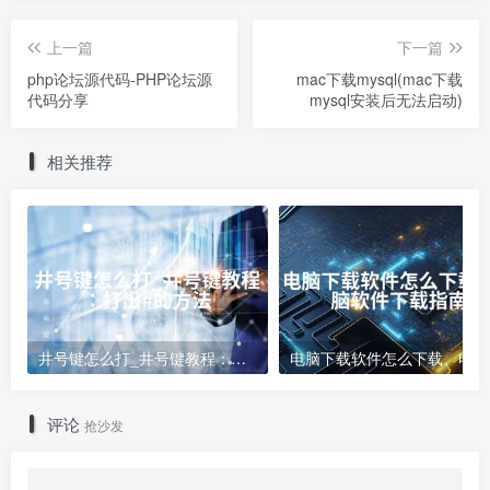
上一篇
下一篇
php论坛源代码-PHP论坛源
mac下载mysql(mac下载
代码分享
mysql安装后无法启动)
相关推荐
井号键怎么打_井号键教程：打出#的方法
电
评论
抢沙发