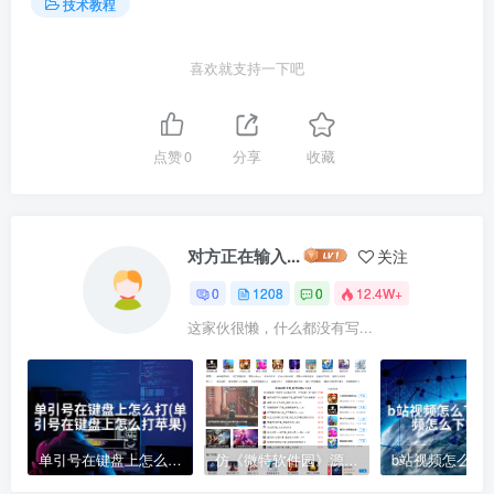
技术教程
喜欢就支持一下吧
点赞
0
分享
收藏
对方正在输入...
关注
0
1208
0
12.4W+
这家伙很懒，什么都没有写...
单引号在键盘上怎么打(单引号在键盘上怎么打苹果)
仿《微特软件园》源码 手机游戏应用软件下载 帝国cms