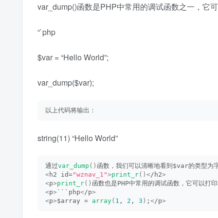
var_dump()函数是PHP中常用的调试函数之
“`php
$var = “Hello World”;
var_dump($var);
以上代码将输出：
string(11) “Hello World”
通过
var_dump
()
函数，我们可以清晰地看到$var的类型为
<
h2 id=
"wznav_1"
>
print_r
()<
/h2
>
<
p
>
print_r
()
函数也是PHP中常用的调试函数，它可以打
<
p
>
```php
<
/p
>
<
p
>
$array = 
array
(
1
, 
2
, 
3
)
;
<
/p
>