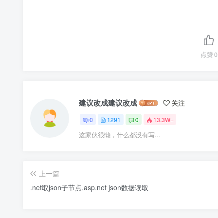
点赞
0
建议改成建议改成
关注
0
1291
0
13.3W+
这家伙很懒，什么都没有写...
上一篇
.net取json子节点,asp.net json数据读取