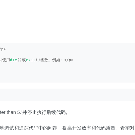
/p
>
以使用
die
()
或
exit
()
函数。例如：
<
/p
>
ter than 5.”并停止执行后续代码。
便地调试和追踪代码中的问题，提高开发效率和代码质量。希望对