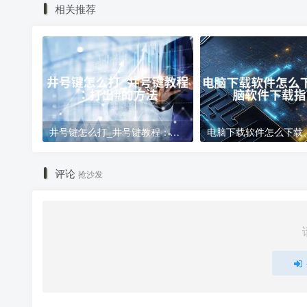
相关推荐
井号键怎么打_井号键教程：打出#的方法
评论
抢沙发