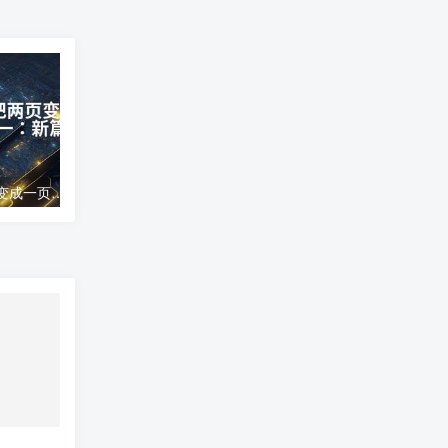
word文档怎么把两页变成一页;两页合为一：新篇崭现
高德地图导航错误;高德地图导航误差分析