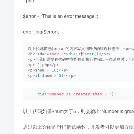
“`php
$error = “This is an error message.”;
error_log($error);
以上代码将把$error的内容写入到PHP的错误日志中。
<
p
><
<
h2 id=
"wznav_3"
>
die
()
和
exit
()<
/h2
>
<
p
>
当我们需要在代码中立即停止执行并输出一条消息时，可
<
p
>
```php
<
/p
>
<
p
>
$num = 
10
;
<
/p
>
<
p
>
if
(
$num 
>
5
){<
/p
>
die
(
"Number is greater than 5."
)
;
以上代码如果$num大于5，则会输出”Number is grea
通过以上介绍的PHP调试函数，开发者可以更加方