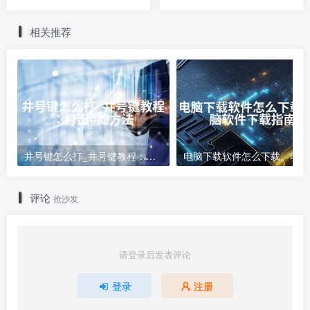
据怎么显示到页面
相关推荐
井号键怎么打_井号键教程：打出#的方法
电
评论
抢沙发
请登录后发表评论
登录
注册