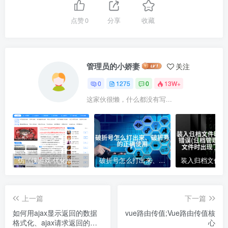
点赞
0
分享
收藏
管理员的小娇妻
关注
0
1275
0
13W+
这家伙很懒，什么都没有写...
仿《侠游戏-优化版》源码 游戏软件下载网站模板 帝国cms+采集
破折号怎么打出来、破折号的正确使用
上一篇
下一篇
如何用ajax显示返回的数据
vue路由传值;Vue路由传值核
格式化、ajax请求返回的数
心