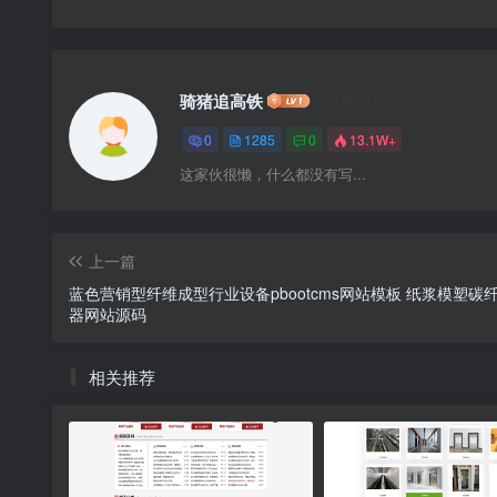
骑猪追高铁
关注
0
1285
0
13.1W+
这家伙很懒，什么都没有写...
上一篇
蓝色营销型纤维成型行业设备pbootcms网站模板 纸浆模塑碳
器网站源码
相关推荐