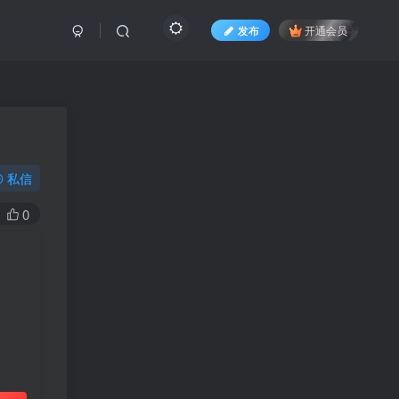
发布
开通会员
私信
0