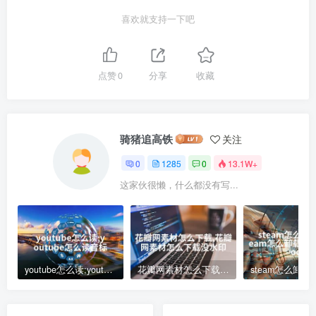
喜欢就支持一下吧
点赞
0
分享
收藏
骑猪追高铁
关注
0
1285
0
13.1W+
这家伙很懒，什么都没有写...
youtube怎么读;youtube怎么读音标
花瓣网素材怎么下载,花瓣网素材怎么下载没水印