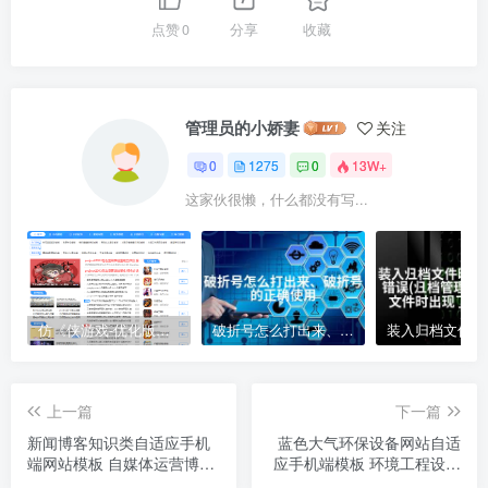
点赞
0
分享
收藏
管理员的小娇妻
关注
0
1275
0
13W+
这家伙很懒，什么都没有写...
仿《侠游戏-优化版》源码 游戏软件下载网站模板 帝国cms+采集
破折号怎么打出来、破折号的正确使用
上一篇
下一篇
新闻博客知识类自适应手机
蓝色大气环保设备网站自适
端网站模板 自媒体运营博客
应手机端模板 环境工程设备
网站源码下载
网站源码下载