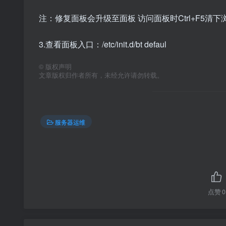
注：修复面板会升级至面板 访问面板时Ctrl+F5清
3.查看面板入口：/etc/init.d/bt defaul
©
版权声明
文章版权归作者所有，未经允许请勿转载。
服务器运维
点赞
0