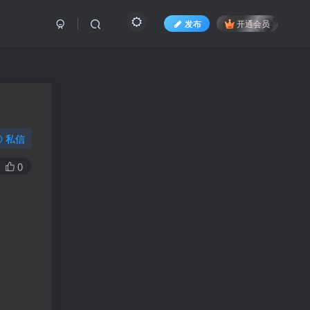
发布
开通会员
私信
0