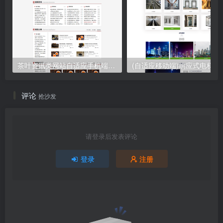
茶叶资讯类网站自适应手机端pbootcms模板 茶叶产品茶叶知识信息网站源码下载
(自适应移动端)响应式电梯扶梯
评论
抢沙发
请登录后发表评论
登录
注册