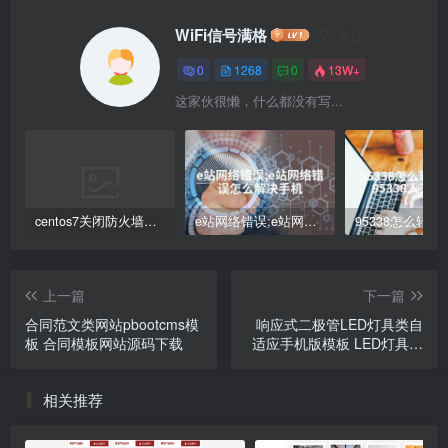
WiFi信号满格
关注
0
1268
0
13W+
这家伙很懒，什么都没有写...
centos7关闭防火墙命令(Centos7防火墙关闭步骤解析)
e站网络错误;e站网络错误怎么解决手机
上一篇
下一篇
合同范文类网站pbootcms模
响应式二极管LED灯具类自
板 合同模板网站源码下载
适应手机版模板 LED灯具网
站源码下载
相关推荐