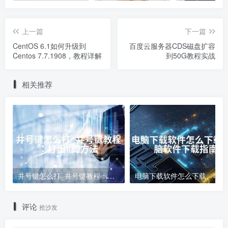
上一篇
下一篇
CentOS 6.1如何升级到
百度云服务器CDS磁盘扩容
Centos 7.7.1908，教程详解
到50G教程实战
相关推荐
井号键怎么打_井号键教程：打出#的方法
电
评论
抢沙发