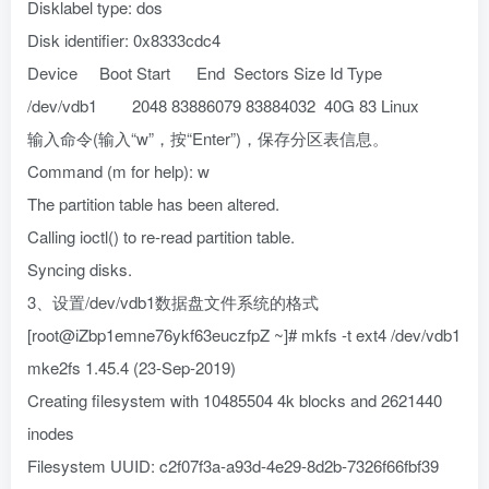
Disklabel type: dos
Disk identifier: 0x8333cdc4
Device Boot Start End Sectors Size Id Type
/dev/vdb1 2048 83886079 83884032 40G 83 Linux
输入命令(输入“w”，按“Enter”)，保存分区表信息。
Command (m for help): w
The partition table has been altered.
Calling ioctl() to re-read partition table.
Syncing disks.
3、设置/dev/vdb1数据盘文件系统的格式
[root@iZbp1emne76ykf63euczfpZ ~]# mkfs -t ext4 /dev/vdb1
mke2fs 1.45.4 (23-Sep-2019)
Creating filesystem with 10485504 4k blocks and 2621440
inodes
Filesystem UUID: c2f07f3a-a93d-4e29-8d2b-7326f66fbf39