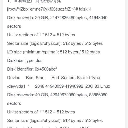
1、查看磁盘目前的初始情况
[root@iZbp1emne76ykf63euczfpZ ~]# fdisk -l
Disk /dev/vda: 20 GiB, 21474836480 bytes, 41943040
sectors
Units: sectors of 1 * 512 = 512 bytes
Sector size (logical/physical): 512 bytes / 512 bytes
I/O size (minimum/optimal): 512 bytes / 512 bytes
Disklabel type: dos
Disk identifier: 0x4500abcf
Device Boot Start End Sectors Size Id Type
/dev/vda1 * 2048 41943039 41940992 20G 83 Linux
Disk /dev/vdb: 40 GiB, 42949672960 bytes, 83886080
sectors
Units: sectors of 1 * 512 = 512 bytes
Sector size (logical/physical): 512 bytes / 512 bytes