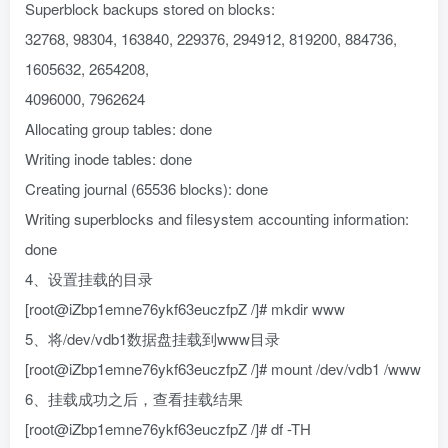
Superblock backups stored on blocks:
32768, 98304, 163840, 229376, 294912, 819200, 884736,
1605632, 2654208,
4096000, 7962624
Allocating group tables: done
Writing inode tables: done
Creating journal (65536 blocks): done
Writing superblocks and filesystem accounting information:
done
4、设置挂载的目录
[root@iZbp1emne76ykf63euczfpZ /]# mkdir www
5、将/dev/vdb1数据盘挂载到www目录
[root@iZbp1emne76ykf63euczfpZ /]# mount /dev/vdb1 /www
6、挂载成功之后，查看挂载结果
[root@iZbp1emne76ykf63euczfpZ /]# df -TH