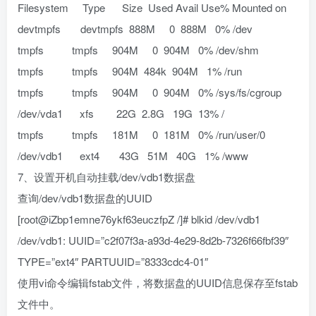
Filesystem Type Size Used Avail Use% Mounted on
devtmpfs devtmpfs 888M 0 888M 0% /dev
tmpfs tmpfs 904M 0 904M 0% /dev/shm
tmpfs tmpfs 904M 484k 904M 1% /run
tmpfs tmpfs 904M 0 904M 0% /sys/fs/cgroup
/dev/vda1 xfs 22G 2.8G 19G 13% /
tmpfs tmpfs 181M 0 181M 0% /run/user/0
/dev/vdb1 ext4 43G 51M 40G 1% /www
7、设置开机自动挂载/dev/vdb1数据盘
查询/dev/vdb1数据盘的UUID
[root@iZbp1emne76ykf63euczfpZ /]# blkid /dev/vdb1
/dev/vdb1: UUID=”c2f07f3a-a93d-4e29-8d2b-7326f66fbf39″
TYPE=”ext4″ PARTUUID=”8333cdc4-01″
使用vi命令编辑fstab文件，将数据盘的UUID信息保存至fstab
文件中。