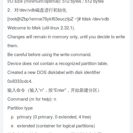
I/O size (minimum/optimal): 512 bytes / 512 bytes
2、对/dev/vdb磁盘进行初始化
[root@iZbp1emne76ykf63euczfpZ ~]# fdisk /dev/vdb
Welcome to fdisk (util-linux 2.32.1).
Changes will remain in memory only, until you decide to write
them.
Be careful before using the write command.
Device does not contain a recognized partition table.
Created a new DOS disklabel with disk identifier
0x8333cdc4.
输入命令（输入“n”，按“Enter”，开始新建分区）
Command (m for help): n
Partition type
p primary (0 primary, 0 extended, 4 free)
e extended (container for logical partitions)