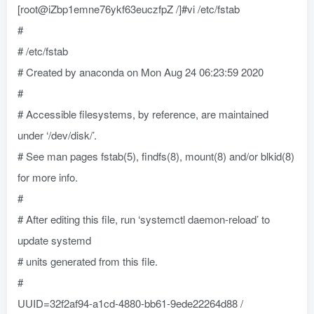
[root@iZbp1emne76ykf63euczfpZ /]#vi /etc/fstab
#
# /etc/fstab
# Created by anaconda on Mon Aug 24 06:23:59 2020
#
# Accessible filesystems, by reference, are maintained
under ‘/dev/disk/’.
# See man pages fstab(5), findfs(8), mount(8) and/or blkid(8)
for more info.
#
# After editing this file, run ‘systemctl daemon-reload’ to
update systemd
# units generated from this file.
#
UUID=32f2af94-a1cd-4880-bb61-9ede22264d88 /