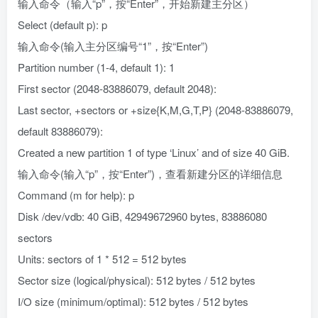
输入命令（输入“p”，按“Enter”，开始新建主分区）
Select (default p): p
输入命令(输入主分区编号“1”，按“Enter”)
Partition number (1-4, default 1): 1
First sector (2048-83886079, default 2048):
Last sector, +sectors or +size{K,M,G,T,P} (2048-83886079,
default 83886079):
Created a new partition 1 of type ‘Linux’ and of size 40 GiB.
输入命令(输入“p”，按“Enter”)，查看新建分区的详细信息
Command (m for help): p
Disk /dev/vdb: 40 GiB, 42949672960 bytes, 83886080
sectors
Units: sectors of 1 * 512 = 512 bytes
Sector size (logical/physical): 512 bytes / 512 bytes
I/O size (minimum/optimal): 512 bytes / 512 bytes