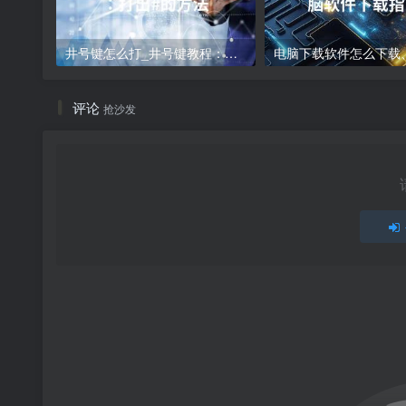
井号键怎么打_井号键教程：打出#的方法
评论
抢沙发