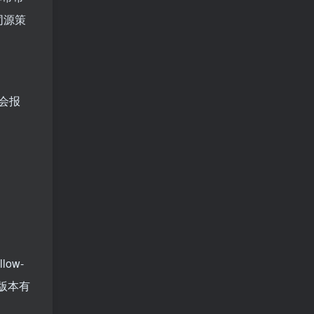
同源策
会报
low-
器版本有