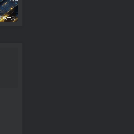
word文档怎么把两页变成一页;两页合为一：新篇崭现
高德地图导航错误;高德地图导航误差分析