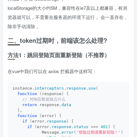
localStorage的大小约5M，兼容性在ie7及以上都兼容，有浏
览器就可以，不需要在服务器的环境下运行， 会一直存在，
除非手动清除 。
二、token过期时，前端该怎么处理?
方法1：跳回登陆页面重新登陆（不推荐）
在vue中我们可以在 axios 拦截器中这样写：
instance.
interceptors
.
response
.
use
(
function
(
response
)
{
 // 对响应数据做点什么
return
 response.
data
}
,
function
(
error
)
{
if
(
error.
response
)
{
if
(
error.
response
.
status
 === 
401
)
{
            Message.
error
(
'登陆过期请重新登陆！'
)