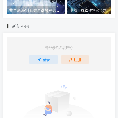
井号键怎么打_井号键教程：打出#的方法
电
评论
抢沙发
请登录后发表评论
登录
注册