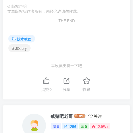
}
©
版权声明
 //类in_array函数
文章版权归作者所有，未经允许请勿转载。
    Array.
prototype
.
in_array
 = 
function
(
e
)
{
for
(
i = 
0
; i 
<
this
.
length
; i++
)
{
THE END
if
(
this
[
i
]
 == e
)
return
true
;
}
技术教程
return
false
;
}
# JQuery
}
mobile_device_detect
(
"/mobile/"
)
;
喜欢就支持一下吧
点赞
0
分享
收藏
戒赌吧老哥
关注
0
1256
0
12.9W+