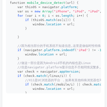
function 
mobile_device_detect
(
url
)
{
    var thisOS = navigator.
platform
;
    var os = 
new
Array
(
"iPhone"
, 
"iPod"
, 
"iPad"
, 
"
for
(
var i = 
0
; i 
<
 os.
length
; i++
)
{
if
(
thisOS.
match
(
os
[
i
]))
{
            window.
location
 = url;
}
}
 //因为相当部分的手机系统不知道信息,这里是做临时性特殊辨认
if
(
navigator.
platform
.
indexOf
(
'iPad'
)
 != 
-1
)
        window.
location
 = url;
}
 //做这一部分是因为Android手机的内核也是Linux
 //但是navigator.platform显示信息不尽相同情况繁多,因
    var check = navigator.
appVersion
;
if
(
check.
match
(
/linux/i
))
{
 //X11是UC浏览器的平台 ，如果有其他特殊浏览器也可
if
(
check.
match
(
/mobile/i
)
||
 check.
match
(
            window.
location
 = url;
}
}
if
(
check.
indexOf
(
'Windows Phone'
)
>
-1
)
{//wi
        window.
location
 = url;