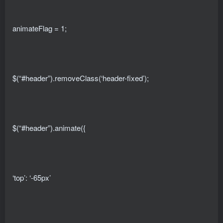
animateFlag = 1;
$(“#header”).removeClass(‘header-fixed’);
$(“#header”).animate({
‘top’: ‘-65px’