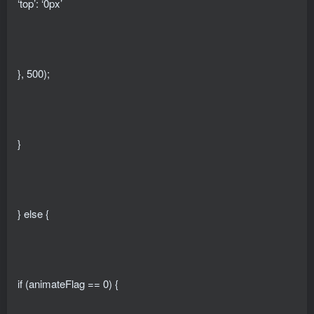
‘top’: ‘0px’
}, 500);
}
} else {
if (animateFlag == 0) {