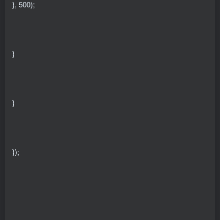
}, 500);
}
}
});