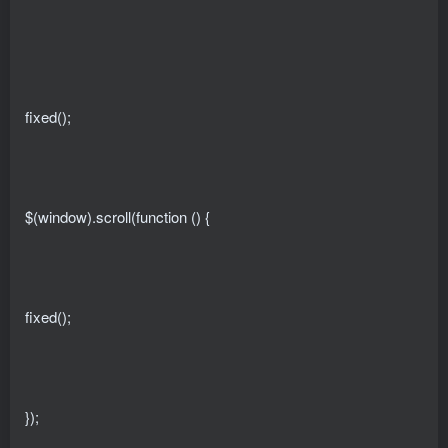
fixed();
$(window).scroll(function () {
fixed();
});