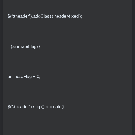
$(“#header”).addClass(‘header-fixed’);
if (animateFlag) {
animateFlag = 0;
$(“#header”).stop().animate({