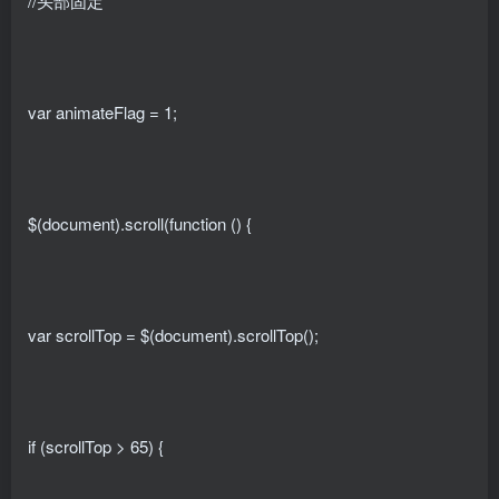
//头部固定
var animateFlag = 1;
$(document).scroll(function () {
var scrollTop = $(document).scrollTop();
if (scrollTop > 65) {