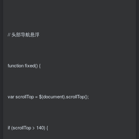
// 头部导航悬浮
function fixed() {
var scrollTop = $(document).scrollTop();
if (scrollTop > 140) {