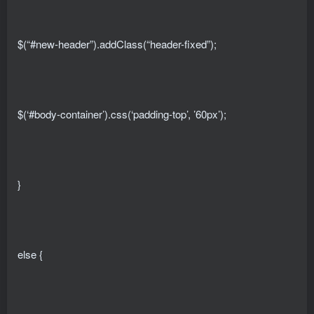
$(“#new-header”).addClass(“header-fixed”);
$(‘#body-container’).css(‘padding-top’, ’60px’);
}
else {