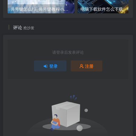
井号键怎么打_井号键教程：打出#的方法
电
评论
抢沙发
请登录后发表评论
登录
注册