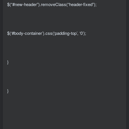
$(“#new-header”).removeClass(“header-fixed”);
$(‘#body-container’).css(‘padding-top’, ‘0’);
}
}