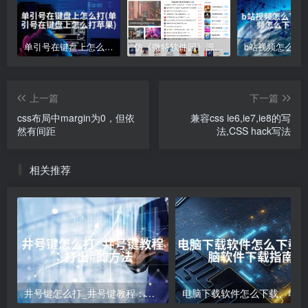
单引号在键盘上怎么打(单引号在键盘上怎么打苹果)
仿《微特软件园》源码 手机游戏应用软件下载 帝国cms
上一篇
下一篇
css布局中margin为0，但依
兼容css ie6,ie7,ie8的写
然有间距
法,CSS hack写法
相关推荐
井号键怎么打_井号键教程：打出#的方法
电