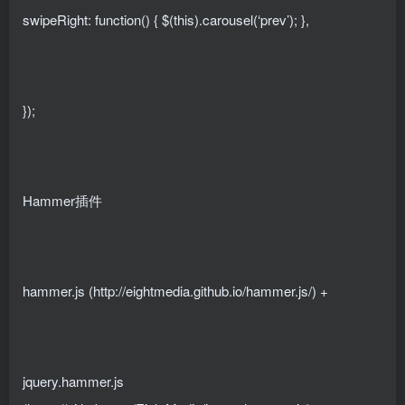
swipeRight: function() { $(this).carousel(‘prev’); },
});
Hammer插件
hammer.js (http://eightmedia.github.io/hammer.js/) +
jquery.hammer.js