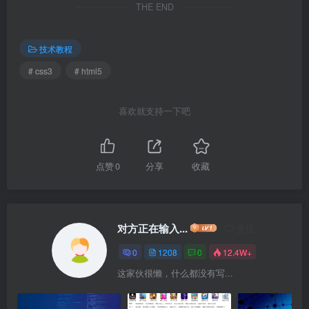
THE END
技术教程
# css3
# html5
喜欢就支持一下吧
点赞
0
分享
收藏
对方正在输入...
关注
0
1208
0
12.4W+
这家伙很懒，什么都没有写...