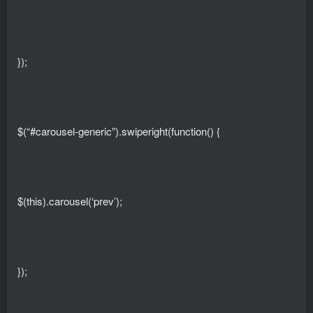
});
$(“#carousel-generic”).swiperight(function() {
$(this).carousel(‘prev’);
});