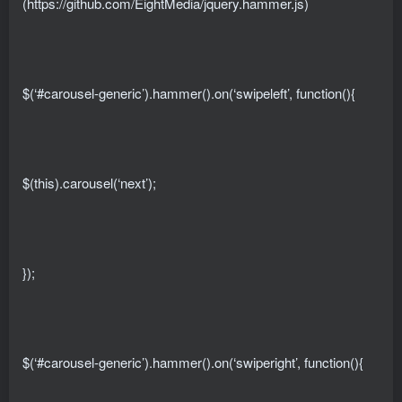
(https://github.com/EightMedia/jquery.hammer.js)
$(‘#carousel-generic’).hammer().on(‘swipeleft’, function(){
$(this).carousel(‘next’);
});
$(‘#carousel-generic’).hammer().on(‘swiperight’, function(){