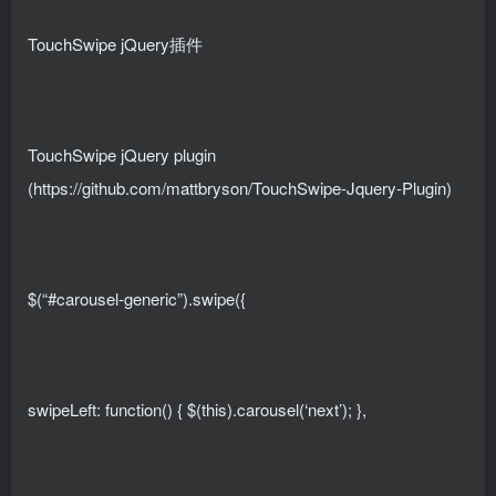
TouchSwipe jQuery插件
TouchSwipe jQuery plugin
(https://github.com/mattbryson/TouchSwipe-Jquery-Plugin)
$(“#carousel-generic”).swipe({
swipeLeft: function() { $(this).carousel(‘next’); },