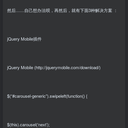
然后……自己想办法呗，再然后，就有下面3种解决方案 ：
jQuery Mobile插件
jQuery Mobile (http://jquerymobile.com/download/)
$(“#carousel-generic”).swipeleft(function() {
$(this).carousel(‘next’);