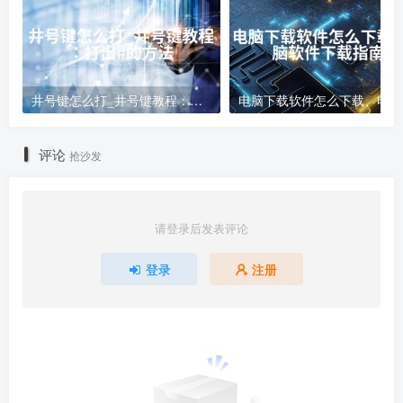
井号键怎么打_井号键教程：打出#的方法
电
评论
抢沙发
请登录后发表评论
登录
注册