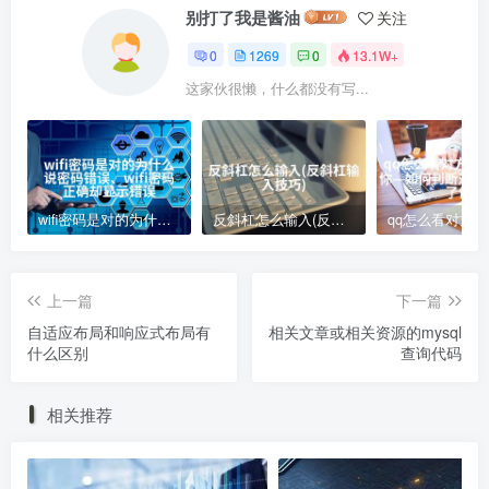
别打了我是酱油
关注
0
1269
0
13.1W+
这家伙很懒，什么都没有写...
wifi密码是对的为什么说密码错误、wifi密码正确却显示错误
反斜杠怎么输入(反斜杠输入技巧)
上一篇
下一篇
自适应布局和响应式布局有
相关文章或相关资源的mysql
什么区别
查询代码
相关推荐