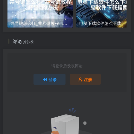
井号键怎么打_井号键教程：打出#的方法
电
评论
抢沙发
请登录后发表评论
登录
注册