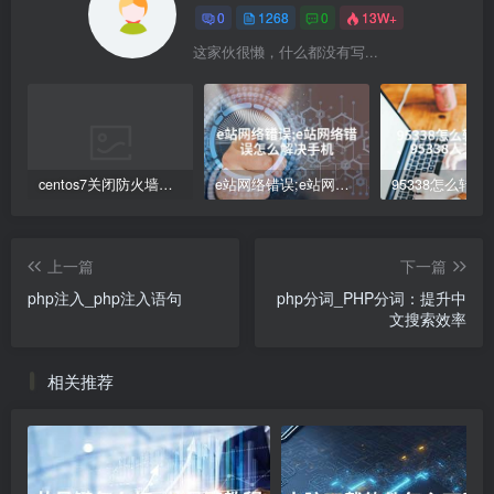
0
1268
0
13W+
这家伙很懒，什么都没有写...
centos7关闭防火墙命令(Centos7防火墙关闭步骤解析)
e站网络错误;e站网络错误怎么解决手机
上一篇
下一篇
php注入_php注入语句
php分词_PHP分词：提升中
文搜索效率
相关推荐