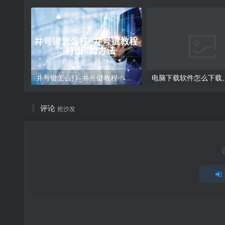
井号键怎么打_井号键教程：打出#的方法
评论
抢沙发