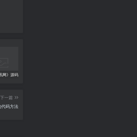
《游戏资讯网》源码 游戏资讯攻略网站模板 单机手游资讯 帝国cms
word怎么显示分页符;Word分页符的显示方式
百度网盘的文件怎么下载到电脑,百度网盘的文件怎么下载到电脑U盘
下一篇
的代码方法