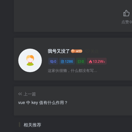
点赞
0
我号又没了
关注
0
1286
0
13.2W+
这家伙很懒，什么都没有写...
上一篇
vue 中 key 值有什么作用？
相关推荐