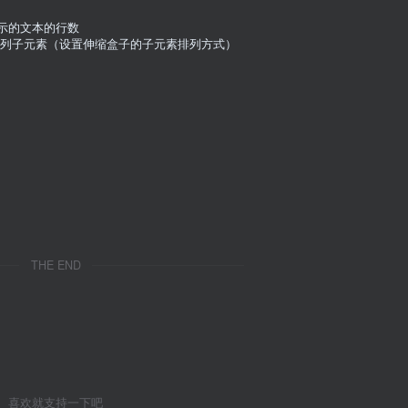
显示的文本的行数

上到下垂直排列子元素（设置伸缩盒子的子元素排列方式）
THE END
喜欢就支持一下吧