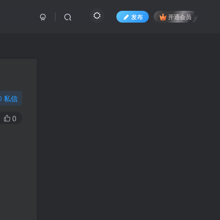
发布
开通会员
私信
0