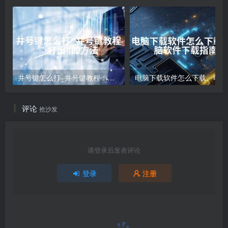
井号键怎么打_井号键教程：打出#的方法
电
评论
抢沙发
请登录后发表评论
登录
注册