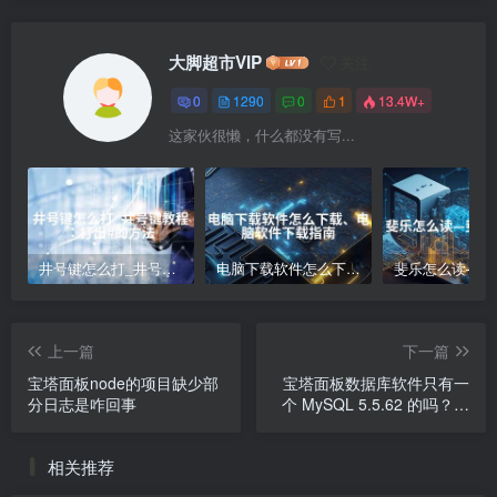
大脚超市VIP
关注
0
1290
0
1
13.4W+
这家伙很懒，什么都没有写...
井号键怎么打_井号键教程：打出#的方法
电脑下载软件怎么下载、电脑软件下载指南
上一篇
下一篇
宝塔面板node的项目缺少部
宝塔面板数据库软件只有一
分日志是咋回事
个 MySQL 5.5.62 的吗？可
以安装两个吗？
相关推荐