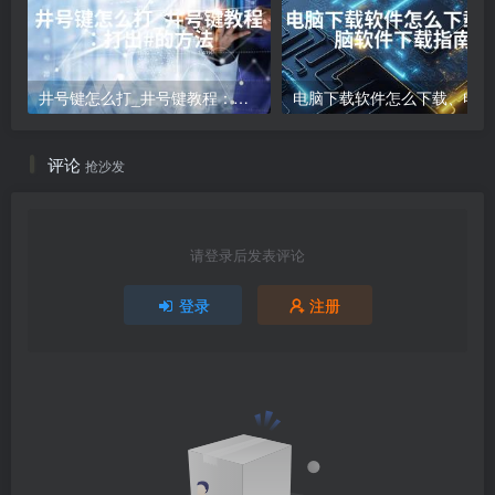
井号键怎么打_井号键教程：打出#的方法
电
评论
抢沙发
请登录后发表评论
登录
注册