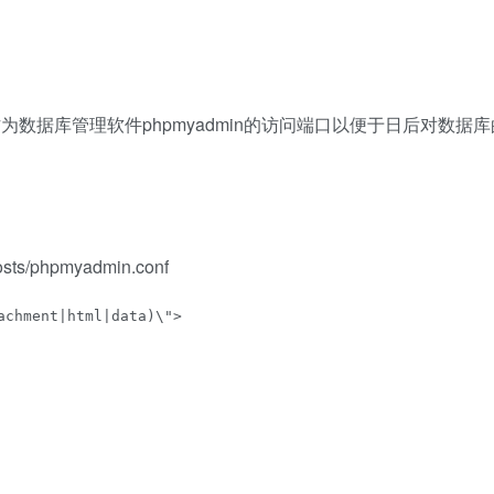
为数据库管理软件phpmyadmin的访问端口以便于日后对数据
vhosts/phpmyadmin.conf
chment|html|data)\">
