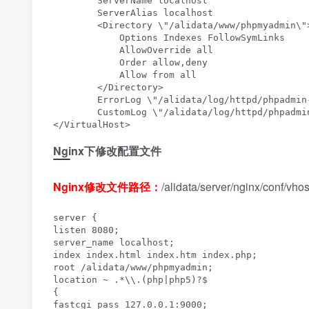
        ServerName localhost

        ServerAlias localhost

        <Directory \"/alidata/www/phpmyadmin\">
            Options Indexes FollowSymLinks

            AllowOverride all

            Order allow,deny

            Allow from all

        </Directory>

        ErrorLog \"/alidata/log/httpd/phpadmin-
        CustomLog \"/alidata/log/httpd/phpadmin
</VirtualHost>
Nginx下修改配置文件
Nginx修改文件路径：
/alidata/server/nginx/conf/vh
server {

listen 8080;

server_name localhost;

index index.html index.htm index.php;

root /alidata/www/phpmyadmin;

location ~ .*\\.(php|php5)?$

{

fastcgi_pass 127.0.0.1:9000;
