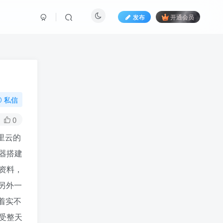
发布
开通会员
私信
0
里云的
务器搭建
资料，
是另外一
着实不
忍受整天