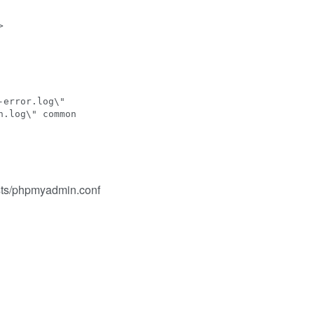


error.log\"

.log\" common

osts/phpmyadmin.conf