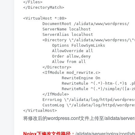
</Files>

</DirectoryMatch>

<VirtualHost *:80>

	DocumentRoot /alidata/www/wordpress/

	ServerName localhost

	ServerAlias localhost

	<Directory \"/alidata/www/wordpress/\">

	    Options FollowSymLinks

	    AllowOverride all

	    Order allow,deny

	    Allow from all

	</Directory>

	<IfModule mod_rewrite.c>

		RewriteEngine On

		RewriteRule ^(.*)-htm-(.*)$ .php?

		RewriteRule ^(.*)/simple/([a-z0-9\\_]+\\.html)$ /simple/index.php?

	</IfModule>

	ErrorLog \"/alidata/log/httpd/wordpress-error.log\"

	CustomLog \"/alidata/log/httpd/wordpress.log\" common

</VirtualHost>
将修改后的wordpress.conf文件上传至/alidata/server/
Nginx下修改文件路径：
/alidata/server/nginx/conf/v