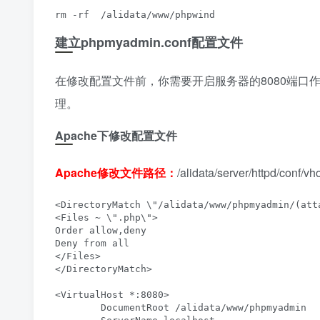
rm -rf  /alidata/www/phpwind
建立phpmyadmin.conf配置文件
在修改配置文件前，你需要开启服务器的8080端口作
理。
Apache下修改配置文件
Apache修改文件路径：
/alidata/server/httpd/conf/
<DirectoryMatch \"/alidata/www/phpmyadmin/(atta
<Files ~ \".php\">

Order allow,deny

Deny from all

</Files>

</DirectoryMatch>

<VirtualHost *:8080>

        DocumentRoot /alidata/www/phpmyadmin
