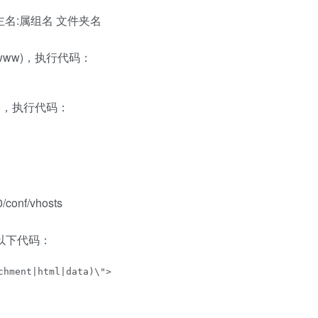
属主名:属组名 文件夹名
(www)，执行代码：
ww)，执行代码：
0/conf/vhosts
输入以下代码：
hment|html|data)\">
