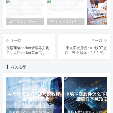
wifi密码是对的为什么说密码错误、wifi密码正确却显示错误
反斜杠怎么输入(反斜杠输入技巧)
上一篇
下一篇
宝塔面板docker管理器安装
宝塔面板升级7.9.7版BT之
后，返回docker菜单页，提
后，云控 版本：2.5.9 无法
示当前未安装docker或
管理节点了
docker-compose 未安装，
相关推荐
再次安装后，依然提示未安
装。
井号键怎么打_井号键教程：打出#的方法
电