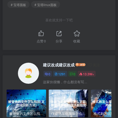
# 宝塔面板
# 宝塔linux面板
喜欢就支持一下吧
点赞
0
分享
收藏
建议改成建议改成
关注
0
1291
0
13.3W+
这家伙很懒，什么都没有写...
被替换的文件怎么找回(文件找回新方法)
侠盗飞车电脑版怎么下载;侠盗飞车电脑版下载指南