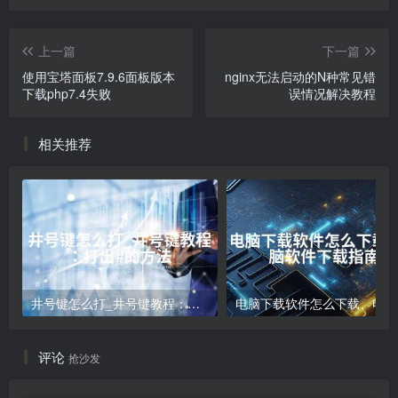
上一篇
下一篇
使用宝塔面板7.9.6面板版本
nginx无法启动的N种常见错
下载php7.4失败
误情况解决教程
相关推荐
井号键怎么打_井号键教程：打出#的方法
电
评论
抢沙发