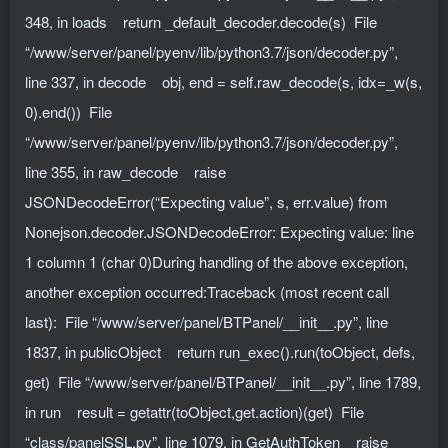
348, in loads return _default_decoder.decode(s) File
“/www/server/panel/pyenv/lib/python3.7/json/decoder.py”,
line 337, in decode obj, end = self.raw_decode(s, idx=_w(s,
0).end()) File
“/www/server/panel/pyenv/lib/python3.7/json/decoder.py”,
line 355, in raw_decode raise
JSONDecodeError(“Expecting value”, s, err.value) from
Nonejson.decoder.JSONDecodeError: Expecting value: line
1 column 1 (char 0)During handling of the above exception,
another exception occurred:Traceback (most recent call
last): File “/www/server/panel/BTPanel/__init__.py”, line
1837, in publicObject return run_exec().run(toObject, defs,
get) File “/www/server/panel/BTPanel/__init__.py”, line 1789,
in run result = getattr(toObject,get.action)(get) File
“class/panelSSL.py”, line 1079, in GetAuthToken raise