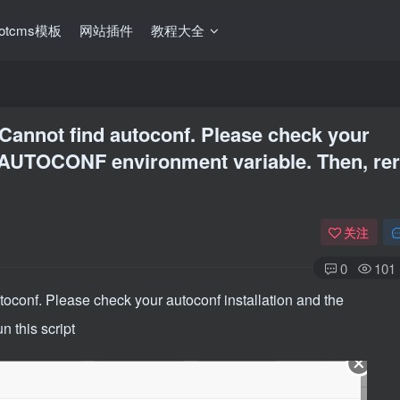
ootcms模板
网站插件
教程大全
ind autoconf. Please check your
P_AUTOCONF environment variable. Then, re
关注
0
101
ease check your autoconf installation and the
this script