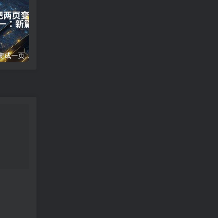
word文档怎么把两页变成一页;两页合为一：新篇崭现
高德地图导航错误;高德地图导航误差分析