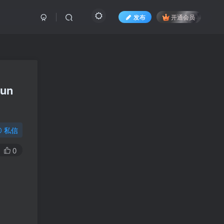
发布
开通会员
run
私信
0