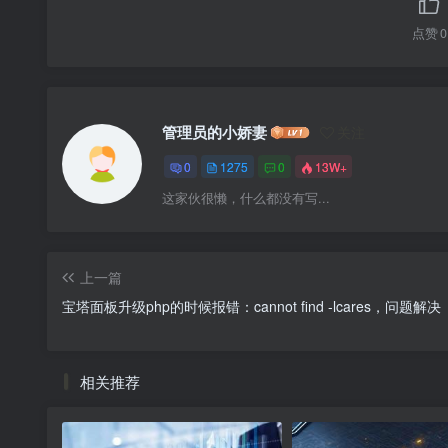
点赞
0
管理员的小娇妻
关注
0
1275
0
13W+
这家伙很懒，什么都没有写...
上一篇
宝塔面板升级php的时候报错：cannot find -lcares，问题解决
相关推荐