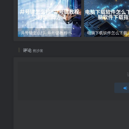
井号键怎么打_井号键教程：打出#的方法
评论
抢沙发