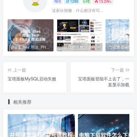
0
1286
0
13.2W+
这家伙很懒，什么都没有写...
php $_files 用法_PHP $_FILES 用法详解
《游戏资讯网》源码 游戏资讯攻略网站模板 单机手游资讯 帝国cms
上一篇
下一篇
宝塔面板MySQL启动失败
宝塔面板登陆不上去了，一
直显示加载
相关推荐