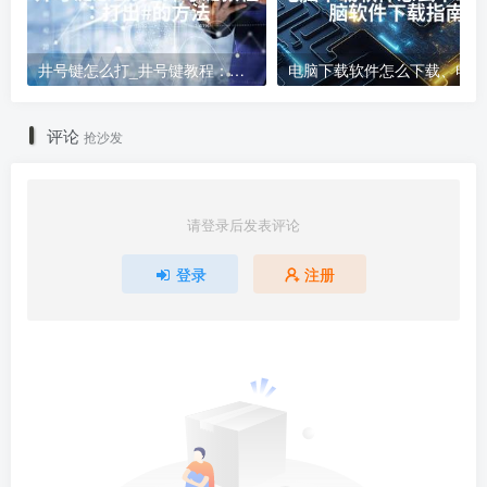
井号键怎么打_井号键教程：打出#的方法
电
评论
抢沙发
请登录后发表评论
登录
注册