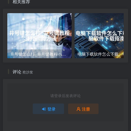
相关推荐
井号键怎么打_井号键教程：打出#的方法
电
评论
抢沙发
请登录后发表评论
登录
注册