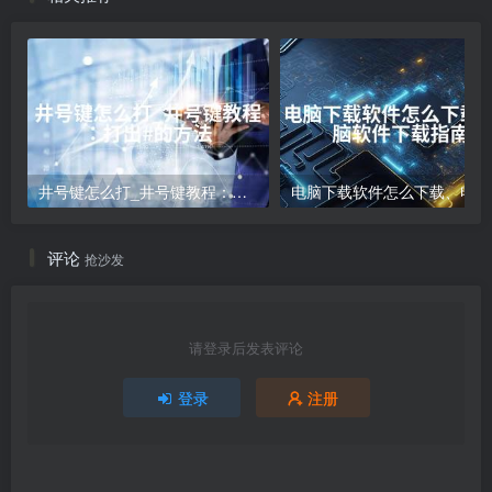
井号键怎么打_井号键教程：打出#的方法
电
评论
抢沙发
请登录后发表评论
登录
注册