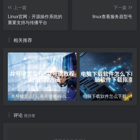
上一篇
下一篇
Linux官网：开源操作系统的
linux查看服务器型号
重要支持与传播平台
相关推荐
井号键怎么打_井号键教程：打出#的方法
电
评论
抢沙发