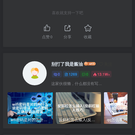
喜欢就支持一下吧
点赞
0
分享
收藏
别打了我是酱油
关注
0
1269
0
13.1W+
这家伙很懒，什么都没有写...
wifi密码是对的为什么说密码错误、wifi密码正确却显示错误
反斜杠怎么输入(反斜杠输入技巧)