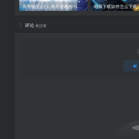
井号键怎么打_井号键教程：打出#的方法
评论
抢沙发