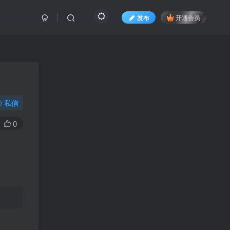
发布
开通会员
私信
0