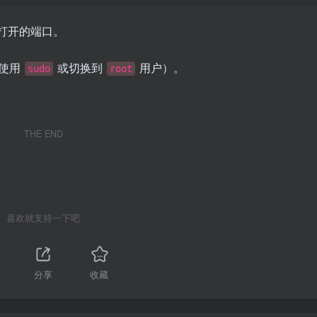
打开的端口。
（使用
或切换到
用户）。
sudo
root
THE END
喜欢就支持一下吧
分享
收藏