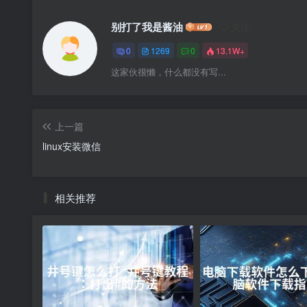
别打了我是酱油
关注
0
1269
0
13.1W+
这家伙很懒，什么都没有写...
上一篇
linux安装微信
相关推荐