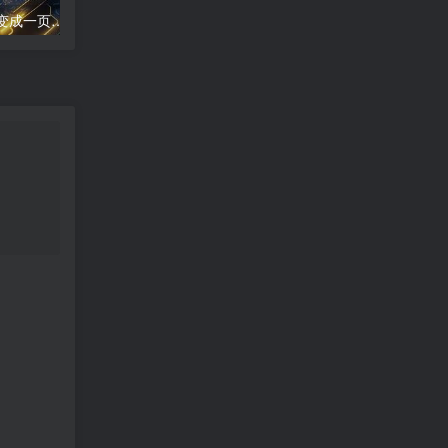
word文档怎么把两页变成一页;两页合为一：新篇崭现
高德地图导航错误;高德地图导航误差分析