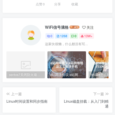
点赞
0
分享
收藏
WiFi信号满格
关注
0
1268
0
13W+
这家伙很懒，什么都没有写...
centos7关闭防火墙命令(Centos7防火墙关闭步骤解析)
e站网络错误;e站网络错误怎么解决手机
上一篇
下一篇
Linux时间设置和同步指南
Linux磁盘挂载：从入门到精
通