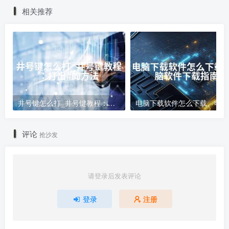
相关推荐
井号键怎么打_井号键教程：打出#的方法
电
评论
抢沙发
请登录后发表评论
登录
注册