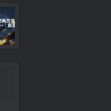
word文档怎么把两页变成一页;两页合为一：新篇崭现
高德地图导航错误;高德地图导航误差分析