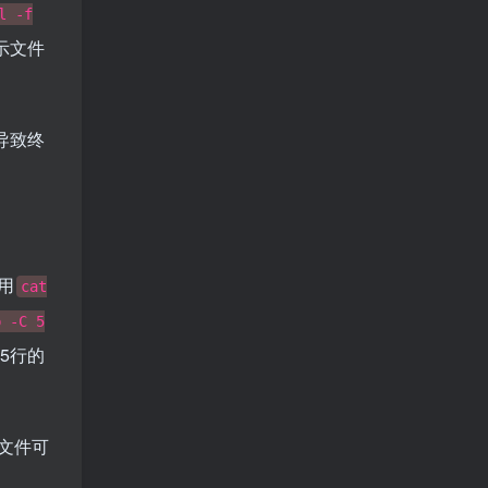
l -f
示文件
导致终
用
cat
p -C 5
5行的
文件可