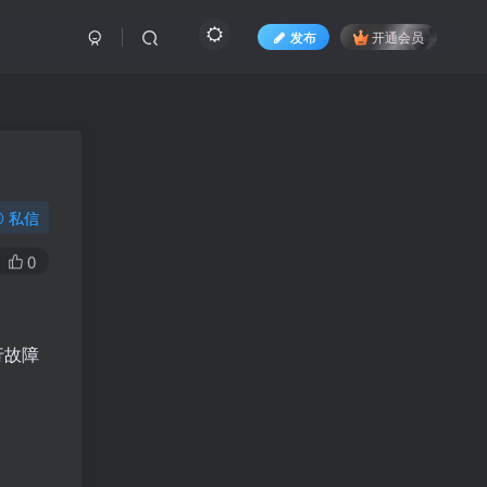
发布
开通会员
私信
0
行故障