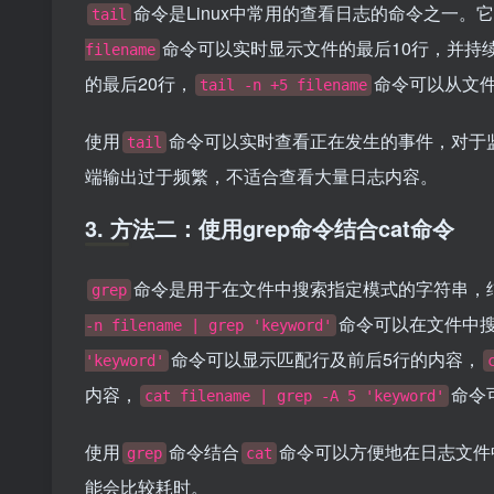
命令是Linux中常用的查看日志的命令之一
tail
命令可以实时显示文件的最后10行，并持
filename
的最后20行，
命令可以从文件
tail -n +5 filename
使用
命令可以实时查看正在发生的事件，对于
tail
端输出过于频繁，不适合查看大量日志内容。
3. 方法二：使用grep命令结合cat命令
命令是用于在文件中搜索指定模式的字符串，
grep
命令可以在文件中
-n filename | grep 'keyword'
命令可以显示匹配行及前后5行的内容，
'keyword'
内容，
命令
cat filename | grep -A 5 'keyword'
使用
命令结合
命令可以方便地在日志文件
grep
cat
能会比较耗时。