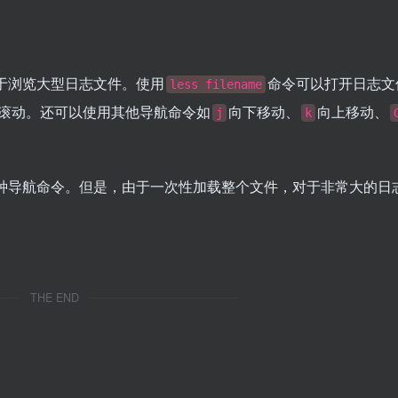
于浏览大型日志文件。使用
命令可以打开日志文
less filename
滚动。还可以使用其他导航命令如
向下移动、
向上移动、
j
k
种导航命令。但是，由于一次性加载整个文件，对于非常大的日
THE END