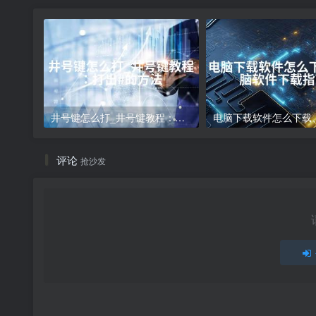
井号键怎么打_井号键教程：打出#的方法
评论
抢沙发