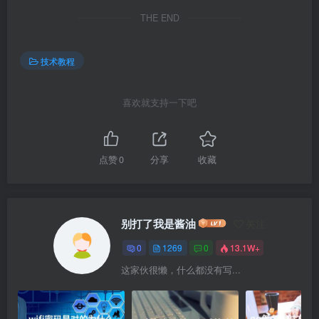
THE END
技术教程
喜欢就支持一下吧
点赞
0
分享
收藏
别打了我是酱油
关注
0
1269
0
13.1W+
这家伙很懒，什么都没有写...