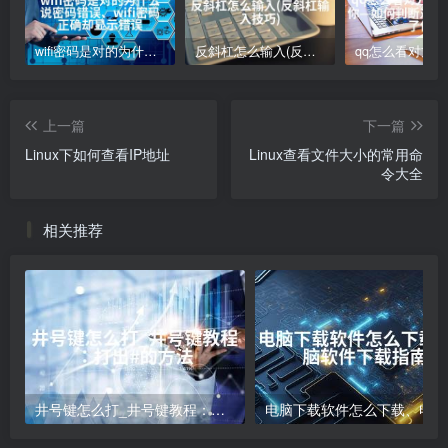
wifi密码是对的为什么说密码错误、wifi密码正确却显示错误
反斜杠怎么输入(反斜杠输入技巧)
上一篇
下一篇
Linux下如何查看IP地址
Linux查看文件大小的常用命
令大全
相关推荐
井号键怎么打_井号键教程：打出#的方法
电