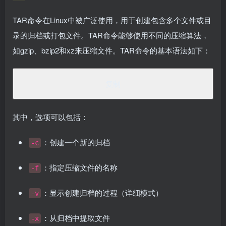
TAR命令在Linux中被广泛使用，用于创建包含多个文件或目
录的归档或打包文件。TAR命令能够使用不同的压缩算法，
如gzip、bzip2和xz来压缩文件。TAR命令的基本语法如下：
<
span 
class
=
"token"
>
tar
<
/span
><
span
>
<
/span
><
span 
复制
其中，选项可以包括：
：创建一个新的归档
-c
：指定压缩文件的名称
-f
：显示创建归档的过程（详细模式）
-v
：从归档中提取文件
-x