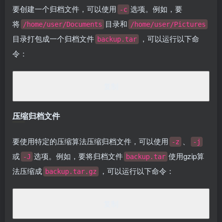
要创建一个归档文件，可以使用
选项。例如，要
-c
将
目录和
/home/user/Documents
/home/user/Pictures
目录打包成一个归档文件
，可以运行以下命
backup.tar
令：
<
span 
class
=
"token"
>
tar
<
/span
><
span
>
 -cvf backup.
t
复制
压缩归档文件
要使用特定的压缩算法压缩归档文件，可以使用
、
-z
-j
或
选项。例如，要将归档文件
使用gzip算
-J
backup.tar
法压缩成
，可以运行以下命令：
backup.tar.gz
<
span 
class
=
"token"
>
tar
<
/span
><
span
>
 -czvf backup.
复制