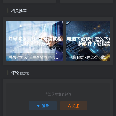
相关推荐
井号键怎么打_井号键教程：打出#的方法
电
评论
抢沙发
请登录后发表评论
登录
注册