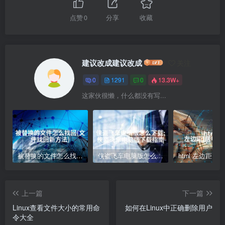
点赞
0
分享
收藏
建议改成建议改成
关注
0
1291
0
13.3W+
这家伙很懒，什么都没有写...
被替换的文件怎么找回(文件找回新方法)
侠盗飞车电脑版怎么下载;侠盗飞车电脑版下载指南
上一篇
下一篇
Linux查看文件大小的常用命
如何在Linux中正确删除用户
令大全