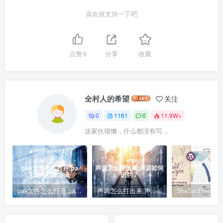
喜欢就支持一下吧
点赞
0
分享
收藏
全村人的希望
关注
0
1161
0
11.9W+
这家伙很懒，什么都没有写...
pak文件怎么打开,pak文件打开方法
声调怎么打出来;声调如何识别？