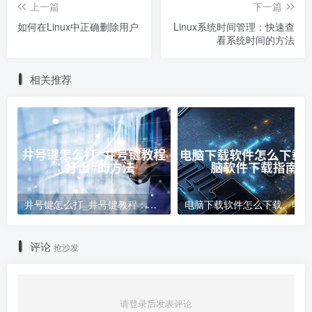
上一篇
下一篇
如何在Linux中正确删除用户
Linux系统时间管理：快速查
看系统时间的方法
相关推荐
井号键怎么打_井号键教程：打出#的方法
电
评论
抢沙发
请登录后发表评论