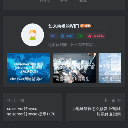
点赞
0
分享
收藏
如来佛祖的WiFi
关注
0
1407
0
14.4W+
这家伙很懒，什么都没有写...
ehviewer网络错误(ehviewer网络错误解决办法)
请领导审阅并提意见应怎么说;领导审阅并提意见，烦请查阅
上一篇
下一篇
sqlserver转mysql、
ip地址错误怎么修复-IP地址
sqlserver转mysql提示1170
错误修复指南