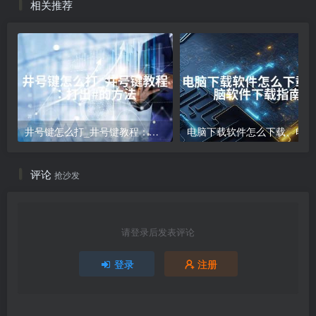
相关推荐
井号键怎么打_井号键教程：打出#的方法
电
评论
抢沙发
请登录后发表评论
登录
注册