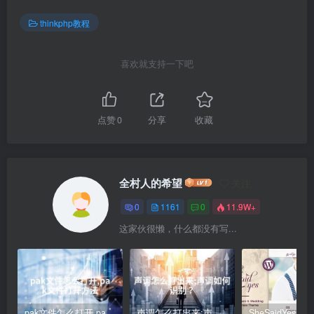
thinkphp教程
喜欢就支持一下吧
点赞
0
分享
收藏
全村人的希望
关注
0
1161
0
11.9W+
这家伙很懒，什么都没有写...
pak文件怎么打开,pak文件打开方法
声调怎么打出来;声调如何识别？