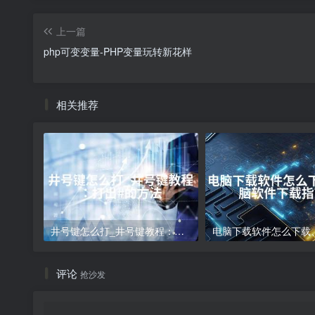
上一篇
php可变变量-PHP变量玩转新花样
相关推荐
井号键怎么打_井号键教程：打出#的方法
评论
抢沙发