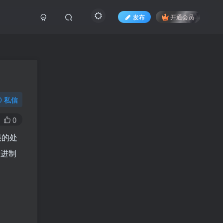
发布
开通会员
私信
0
误的处
二进制