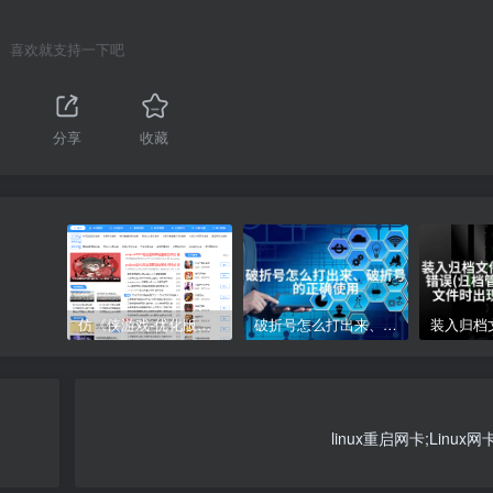
喜欢就支持一下吧
分享
收藏
仿《侠游戏-优化版》源码 游戏软件下载网站模板 帝国cms+采集
破折号怎么打出来、破折号的正确使用
linux重启网卡;Linu