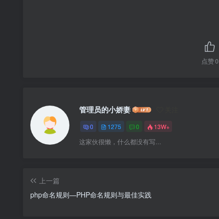
点赞
0
管理员的小娇妻
关注
0
1275
0
13W+
这家伙很懒，什么都没有写...
上一篇
php命名规则—PHP命名规则与最佳实践