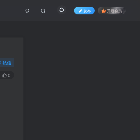
发布
开通会员
私信
0