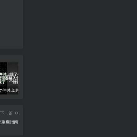
装入归档文件时出现了一个错误(归档管理器装入归档文件时出现了一个错误)
gpx文件怎么打开-gpx文件打开方法
创意工坊mod怎么下载-创意工坊MOD下载指南
下一篇
x网卡重启指南