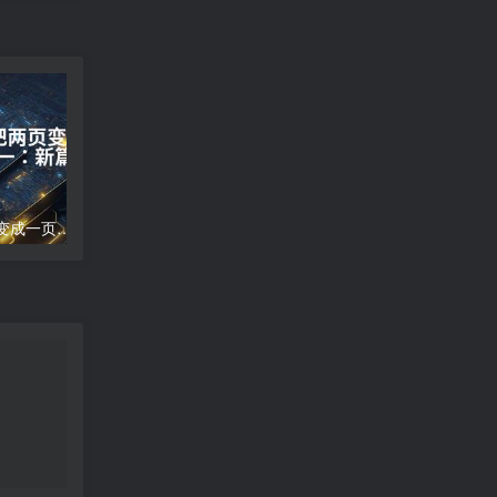
word文档怎么把两页变成一页;两页合为一：新篇崭现
高德地图导航错误;高德地图导航误差分析