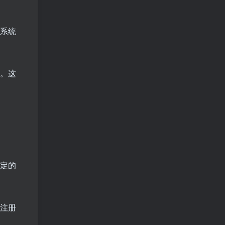
致系统
除。这
特定的
行注册