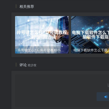
相关推荐
井号键怎么打_井号键教程：打出#的方法
评论
抢沙发