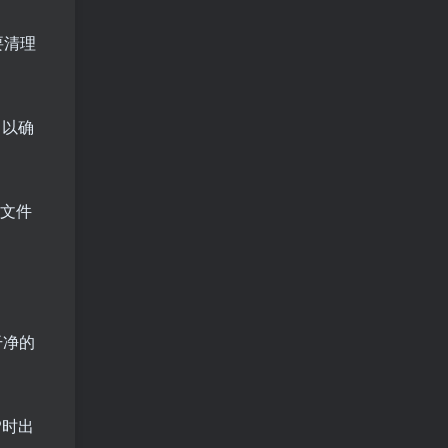
要清理
，以确
的文件
干净的
P时出