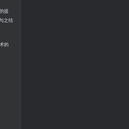
的提
会与之结
术的