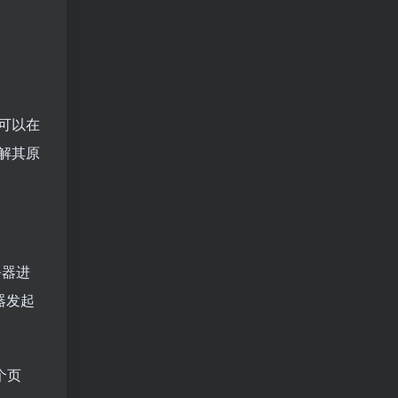
可以在
解其原
服务器进
器发起
个页