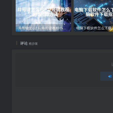
井号键怎么打_井号键教程：打出#的方法
评论
抢沙发