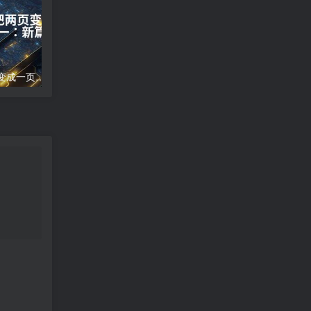
word文档怎么把两页变成一页;两页合为一：新篇崭现
高德地图导航错误;高德地图导航误差分析