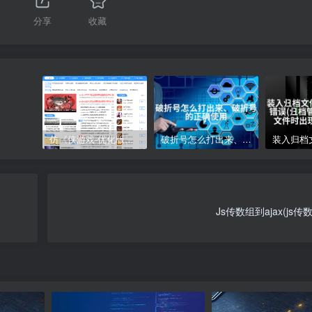
分享
收藏
仿《侠游戏-优化版》源码 游戏软件下载网站模板 帝国cms+采集
破折号怎么打出来、破折号的正确使用
Js传数组到ajax(js传数