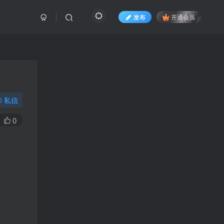
发布
开通会员
私信
0